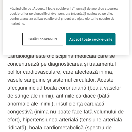
MENU
Făcând clic pe „Acceptați toate cookie-urile”, sunteți de acord cu stocarea
cookie-urilor pe dispozitivul dvs. pentru a îmbunătăți navigarea pe site,
pentru a analiza utilizarea site-ului și pentru a ajuta eforturile noastre de
Boli cardiovasculare
marketing.
Setări cookie-uri
Accept toate cookie-urile
INTRODUCERE
Cardiologia este o disciplină medicală care se
concentrează pe diagnosticarea și tratamentul
bolilor cardiovasculare, care afectează inima,
vasele sanguine și sistemul circulator. Aceste
afecțiuni includ boala coronariană (boala vaselor
de sânge ale inimii), aritmiile cardiace (bătăi
anormale ale inimii), insuficiența cardiacă
congestivă (inima nu poate face față volumului de
efort), hipertensiunea arterială (tensiune arterială
ridicată), boala cardiometabolică (spectru de